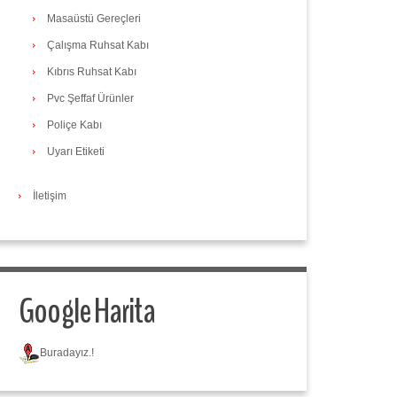
Masaüstü Gereçleri
Çalışma Ruhsat Kabı
Kıbrıs Ruhsat Kabı
Pvc Şeffaf Ürünler
Poliçe Kabı
Uyarı Etiketi
İletişim
Google Harita
Buradayız.!