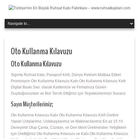
Oto Kullanma Kılavuzu
Oto Kullanma Kılavuzu
Sigorta Ruhsat Kabı, Pasaport Kılıfı, Dünya Reklam Matbaa Etiket
Promosyon Oto Kullanma Kılavuzu Kabı Oto Kullanma Kılavuzu Kılıfı
Digital Baskı San. olarak Kalitemize ve Firmamıza Güven
Duyduğunuzdan ve Bizi Tercih Ettiğiniz için Teşekkürlerimizi Sunarız
Sayın Müşterilerimiz;
Oto Kullanma Kılavuzu Kabı Oto Kullanma Kılavuzu Kılıfı Üretimi
Yapan Ustalarımız, Ustabaşılarımız ve Makinacılarımız En az 15 Yıl
Deneyimli Olup Çanta, Cüzdan, ve Deri Mont Üretiminden Yetiştikleri
için Ürettiğimiz Oto Kullanma Kılavuzu ve Kabı Oto Kullanma Kılavuzu