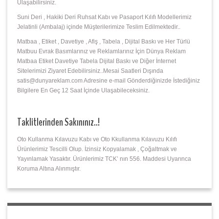
Ulaşabilirsiniz.
Suni Deri , Hakiki Deri Ruhsat Kabı ve Pasaport Kılıfı Modellerimiz
Jelatinli (Ambalaj) içinde Müşterilerimize Teslim Edilmektedir..
Matbaa , Etiket , Davetiye , Afiş , Tabela , Dijital Baskı ve Her Türlü
Matbuu Evrak Basımlarınız ve Reklamlarınız İçin Dünya Reklam
Matbaa Etiket Davetiye Tabela Dijital Baskı ve Diğer İnternet
Sitelerimizi Ziyaret Edebilirsiniz..Mesai Saatleri Dışında
satis@dunyareklam.com Adresine e-mail Gönderdiğinizde İstediğiniz
Bilgilere En Geç 12 Saat İçinde Ulaşabileceksiniz.
Taklitlerinden Sakınınız..!
Oto Kullanma Kılavuzu Kabı ve Oto Kkullanma Kılavuzu Kılıfı
Ürünlerimiz Tescilli Olup. İzinsiz Kopyalamak , Çoğaltmak ve
Yayınlamak Yasaktır. Ürünlerimiz TCK’ nın 556. Maddesi Uyarınca
Koruma Altına Alınmıştır.