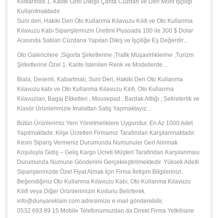
Kılıflarında 1. Kalite Özel Dikişli Çanta Cüzdan ve Deri Mont İşçiliği
Kullanılmaktadır.
Suni deri, Hakiki Deri Oto Kullanma Kılavuzu Kılıfı ve Oto Kullanma
Kılavuzu Kabı Siparişlerinizin Üretimi Piyasada 100 ile 300 $ Dolar
Arasında Satılan Cüzdana Yapılan Dikiş ve İşçiliğe Eş Değerdir…
Oto Galericilere ,Sigorta Şirketlerine ,Trafik Müşavirliklerine ,Turizm
Şirketlerine Özel 1. Kalite İstenilen Renk ve Modellerde…
Biala, Desenli, Kabartmalı, Suni Deri, Hakiki Deri Oto Kullanma
Kılavuzu kabı ve Oto Kullanma Kılavuzu Kılıfı, Oto Kullanma
Kılavuzları, Bagaj Etiketleri , Mousepad , Bardak Altlığı , Sekreterlik ve
Klasör Ürünlerimizle İmalattan Satış Yapmaktayız…
Bütün Ürünlerimiz Yeni Yönetmeliklere Uygundur. En Az 1000 Adet
Yapılmaktadır. Klişe Ücretleri Firmamız Tarafından Karşılanmaktadır.
Kesin Sipariş Vermeniz Durumunda Numunuler Geri Alınmak
Koşuluyla Gidiş – Geliş Kargo Ücreti Müşteri Tarafından Karşılanması
Durumunda Numune Gönderimi Gerçekleştirilmektedir. Yüksek Adetli
Siparişlerinizde Özel Fiyat Almak İçin Firma İletişim Bilgilerinizi,
Beğendiğiniz Oto Kullanma Kılavuzu Kabı, Oto Kullanma Kılavuzu
Kılıfı veya Diğer Ürünlerimizin Kodunu Belirterek
info@dunyareklam.com adresimize e-mail gönderebilir,
0532 693 89 15 Mobile Telefonumuzdan da Direkt Firma Yetkilisine