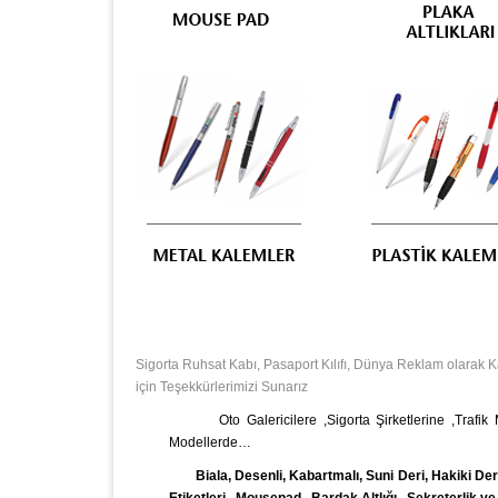
Sigorta Ruhsat Kabı, Pasaport Kılıfı, Dünya Reklam olarak 
için Teşekkürlerimizi Sunarız
Oto Galericilere ,Sigorta Şirketlerine ,Trafik
Modellerde…
Biala, Desenli, Kabartmalı, Suni Deri, Hakiki Deri 
Etiketleri
,
Mousepad
,
Bardak Altlığı , Sekreterlik v