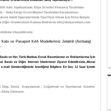
000 Adet Yapılmaktadır. Klişe Ücretleri Firmamız Tarafından
ş – Geliş Kargo Ücreti Müşteri Tarafından Karşılanması
ek Adetli Siparişlerinizde Özel Fiyat Almak İçin Firma İletişim
veya Diğer Ürünlerimizin Kodunu Belirterek info@dunyareklam.com
ilisine Ulaşabilirsiniz.
e Pasaport Kılıfı Modellerimiz Jelatinli (Ambalaj)
.
 Baskı
ve Her Türlü
Matbuu Evrak
Basımlarınız ve Reklamlarınız İçin
 Baskı ve Diğer İnternet Sitelerimizi Ziyaret Edebilirsiniz..Mesai
-mail Gönderdiğinizde İstediğiniz Bilgilere En Geç 12 Saat İçinde
li Olup. İzinsiz Kopyalamak , Çoğaltmak ve Yayınlamak Yasaktır.
ltına Alınmıştır.