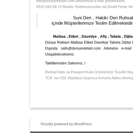
info@dunyareklam.com adresimize e-mail gönderebilir,
0532 693 89 15 Mobile Telefonumuzdan da Direkt Firma Yetkil
Suni Deri , Hakiki Deri Ruhsat Kabı v
içinde Müşterilerimize Teslim Edilmektedir.
Matbaa , Etiket , Davetiye , Afiş , Tabela , Dijita
Dünya Reklam Matbaa Etiket Davetiye Tabela Dijital Bas
Dışında satis@dunyareklam.com Adresine e-mail
Ulaşabileceksiniz.
Taklitlerinden Sakınınız..!
Ruhsat Kabı ve Pasaport Kabı Ürünlerimiz Tescilli Olu
TCK’ nın 556. Maddesi Uyarınca Koruma Altına Alınmışt
Proudly powered by WordPress