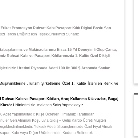
tiket Promosyon Ruhsat Kabı Pasaport Kılıfı Digital Baskı San.
 Tercih Ettiğiniz için Teşekkürlerimizi Sunarız
tabaşılarımız ve Makinacılarımız En az 15 Yıl Deneyimli Olup Çanta,
miz Ruhsat Kabı ve Pasaport Kılıflarımızda 1. Kalite Özel Dikişli
işlerinizin Üretimi Piyasada Adeti 100 ile 300 $ Arasında Satılan
 Müşavirliklerine ,Turizm Şirketlerine Özel 1. Kalite İstenilen Renk ve
Ruhsat Kabı ve Pasaport Kılıfları, Araç Kullanma Kılavuzları, Bagaj
e Klasör
Ürünlerimizle İmalattan Satış Yapmaktayız…
 Adet Yapılmaktadır. Klişe Ücretleri Firmamız Tarafından
ler Geri Alınmak Koşuluyla Gidiş – Geliş Kargo Ücreti Müşteri
leştirilmektedir. Yüksek Adetli Siparişlerinizde Özel Fiyat Almak
 Pasaport Kabı veya Diğer Ürünlerimizin Kodunu Belirterek