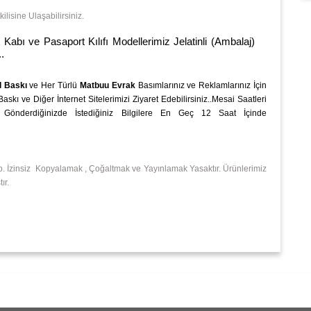
isine Ulaşabilirsiniz.
e Pasaport Kılıfı Modellerimiz Jelatinli (Ambalaj)
.
l Baskı
ve Her Türlü
Matbuu Evrak
Basımlarınız ve Reklamlarınız İçin
kı ve Diğer İnternet Sitelerimizi Ziyaret Edebilirsiniz..Mesai Saatleri
 Gönderdiğinizde İstediğiniz Bilgilere En Geç 12 Saat İçinde
p. İzinsiz Kopyalamak , Çoğaltmak ve Yayınlamak Yasaktır. Ürünlerimiz
ır.