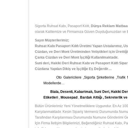
Sigorta Ruhsat Kabı, Pasaport Kılıfı,
Dünya Reklam Matbaa E
olarak Kalitemize ve Firmamıza Güven Duyduğunuzdan ve Bizi
Sayın Müşterilerimiz;
Ruhsat Kabı Pasaport Kılıfı Üretimi Yapan Ustalarımız, Us
Cüzdan, ve Deri Mont Üretiminden Yetiştikleri için Ürettiği
Çanta Cüzdan ve Deri Mont İşçiliği Kullanılmaktadır.
Suni deri, Hakiki Deri Ruhsat Kabı ve Pasaport Kılıfı Sipar
Cüzdana Yapılan Dikiş ve İşçiliğe Eş Değerdir…
Oto Galericilere ,Sigorta Şirketlerine ,Trafik
Modellerde…
Biala, Desenli, Kabartmalı, Suni Deri, Hakiki Deri 
Etiketleri
,
Mousepad
,
Bardak Altlığı , Sekreterlik v
Bütün Ürünlerimiz Yeni Yönetmeliklere Uygundur. En Az 1000
Karşılanmaktadır. Kesin Sipariş Vermeniz Durumunda Numunu
Tarafından Karşılanması Durumunda Numune Gönderimi Gerçek
İçin Firma İletişim Bilgilerinizi, Beğendiğiniz Ruhsat Kabı,