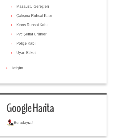
Masaüstü Gereçleri
Çalışma Ruhsat Kabı
Kıbrıs Ruhsat Kabı
Pvc Şeffaf Ürünler
Poliçe Kabı
Uyarı Etiketi
İletişim
Google Harita
Buradayız.!