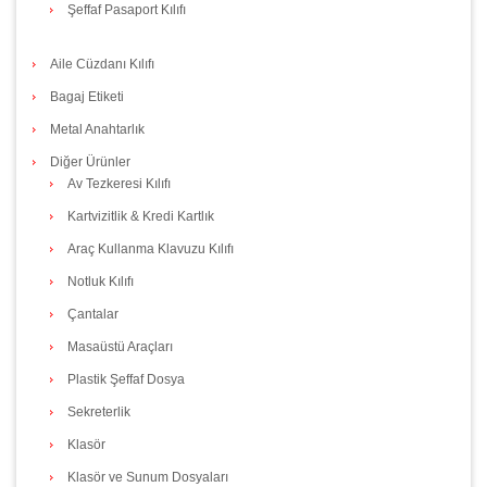
Şeffaf Pasaport Kılıfı
Aile Cüzdanı Kılıfı
Bagaj Etiketi
Metal Anahtarlık
Diğer Ürünler
Av Tezkeresi Kılıfı
Kartvizitlik & Kredi Kartlık
Araç Kullanma Klavuzu Kılıfı
Notluk Kılıfı
Çantalar
Masaüstü Araçları
Plastik Şeffaf Dosya
Sekreterlik
Klasör
Klasör ve Sunum Dosyaları