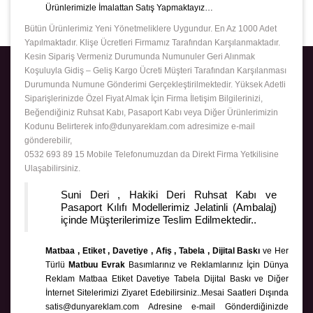
Ürünlerimizle İmalattan Satış Yapmaktayız…
Bütün Ürünlerimiz Yeni Yönetmeliklere Uygundur. En Az 1000 Adet
Yapılmaktadır. Klişe Ücretleri Firmamız Tarafından Karşılanmaktadır.
Kesin Sipariş Vermeniz Durumunda Numunuler Geri Alınmak
Koşuluyla Gidiş – Geliş Kargo Ücreti Müşteri Tarafından Karşılanması
Durumunda Numune Gönderimi Gerçekleştirilmektedir. Yüksek Adetli
Siparişlerinizde Özel Fiyat Almak İçin Firma İletişim Bilgilerinizi,
Beğendiğiniz Ruhsat Kabı, Pasaport Kabı veya Diğer Ürünlerimizin
Kodunu Belirterek info@dunyareklam.com adresimize e-mail
gönderebilir,
0532 693 89 15 Mobile Telefonumuzdan da Direkt Firma Yetkilisine
Ulaşabilirsiniz.
Suni Deri , Hakiki Deri Ruhsat Kabı ve
Pasaport Kılıfı Modellerimiz Jelatinli (Ambalaj)
içinde Müşterilerimize Teslim Edilmektedir..
Matbaa , Etiket , Davetiye , Afiş , Tabela , Dijital Baskı
ve Her
Türlü
Matbuu Evrak
Basımlarınız ve Reklamlarınız İçin Dünya
Reklam Matbaa Etiket Davetiye Tabela Dijital Baskı ve Diğer
İnternet Sitelerimizi Ziyaret Edebilirsiniz..Mesai Saatleri Dışında
satis@dunyareklam.com Adresine e-mail Gönderdiğinizde