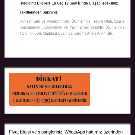
İstediğiniz Bilgilere En Geç 12 Saat İçinde Ulaşabileceksiniz.
Taklitlerinden Sakınınız..!
Ruhsat Kabı ve Pasaport Kabı Ürünlerimiz Tescilli Olup. İzinsiz
Kopyalamak , Çoğaltmak ve Yayınlamak Yasaktır. Ürünlerimiz
TCK’ nın 556. Maddesi Uyarınca Koruma Altına Alınmıştır.
Fiyat bilgisi ve siparişlerinizi WhatsApp hattımız üzerinden