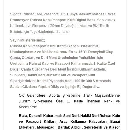
Sigorta Ruhsat Kabı, Pasaport Kılıfı,
Dünya Reklam Matbaa Etiket
Promosyon Ruhsat Kabı Pasaport Kılıfı Digital Baskı San.
olarak
Kalitemize ve Firmamıza Güven Duyduğunuzdan ve Bizi Tercih
Ettiğiniz için Teşekkürlerimizi Sunarız
Sayın Müşterilerimiz;
Ruhsat Kabı Pasaport Kılıfı Üretimi Yapan Ustalarımız,
Ustabaşılarımız ve Makinacılarımız En az 15 Yıl Deneyimli Olup
Çanta, Cüzdan, ve Deri Mont Üretiminden Yetiştikleri için
Ürettiğimiz Ruhsat Kabı ve Pasaport Kılıflarımızda 1. Kalite Özel
Dikişli Çanta Cüzdan ve Deri Mont İşçiliği Kullanılmaktadır.
Suni deri, Hakiki Deri Ruhsat Kabı ve Pasaport Kılıfı
Siparişlerinizin Üretimi Piyasada Adeti 100 ile 300 $ Arasında
Satılan Cüzdana Yapılan Dikiş ve İşçiliğe Eş Değerdir…
Oto Galericilere ,Sigorta Şirketlerine ,Trafik Müşavirliklerine
,Turizm Şirketlerine Özel 1. Kalite İstenilen Renk ve
Modellerde…
Biala, Desenli, Kabartmalı, Suni Deri, Hakiki Deri Ruhsat Kabı
ve Pasaport Kılıfları, Araç Kullanma Kılavuzları, Bagaj
Etiketleri
,
Mousepad
,
Bardak Altlığı , Sekreterlik ve Klasör