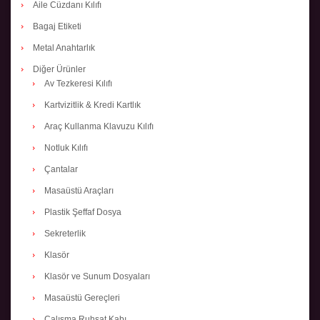
Aile Cüzdanı Kılıfı
Bagaj Etiketi
Metal Anahtarlık
Diğer Ürünler
Av Tezkeresi Kılıfı
Kartvizitlik & Kredi Kartlık
Araç Kullanma Klavuzu Kılıfı
Notluk Kılıfı
Çantalar
Masaüstü Araçları
Plastik Şeffaf Dosya
Sekreterlik
Klasör
Klasör ve Sunum Dosyaları
Masaüstü Gereçleri
Çalışma Ruhsat Kabı