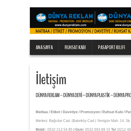
ANA SAYFA
RUHSAT KABI
PASAPORT KILIFI
İletişim
DÜNYA REKLAM – DÜNYA DERİ – DÜNYA PLASTİK – DÜNYA PR
Matbaa / Etiket /
Davetiye
/ Promosyon / Ruhsat Kabı / Pasap
Merkez: Bağcılar Cad. (Bakırköy Cad.) Yenigün Mah. 14. Sk. 
Mobil :
0532 213 54 85
| Gsm:
0532 693 89 15
Tel
:
0212 46