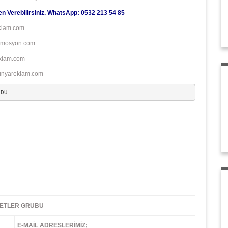
n Verebilirsiniz.
WhatsApp: 0532 213 54 85
klam.com
omosyon.com
klam.com
yareklam.com
ODU
 GRUBU
E-MAİL ADRESLERİMİZ;