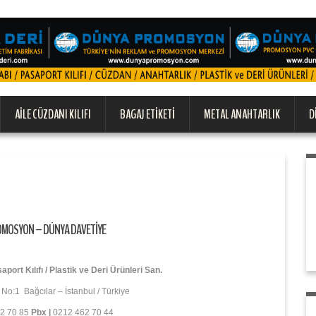
AILE CÜZDANI KILIFI
BAGAJ ETIKETI
METAL ANAHTARLIK
D
OMOSYON – DÜNYA DAVETİYE
ort Kılıfı / Plastik ve Deri Ürünleri San.
No:1 Bağcılar – İstanbul / Türkiye
2 70 85
Pbx
|
0212 462 70 44