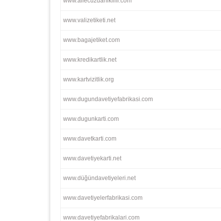
www.ailecuzdanikilifi.com
www.valizetiketi.net
www.bagajetiket.com
www.kredikartlik.net
www.kartvizitlik.org
www.dugundavetiyefabrikasi.com
www.dugunkarti.com
www.davetkarti.com
www.davetiyekarti.net
www.düğündavetiyeleri.net
www.davetiyelerfabrikasi.com
www.davetiyefabrikalari.com