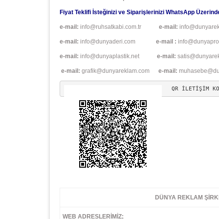
Fiyat Teklifi İsteğinizi ve Siparişlerinizi WhatsApp Üzerinde
e-mail:
info@ruhsatkabi.com.tr
e-mail:
info@dunyare
e-mail:
info@dunyaderi.com
e-mail :
info@dunyapr
e-mail:
info@dunyaplastik.net
e-mail:
satis@dunyare
e-mail:
grafik@dunyareklam.com
e-mail:
muhasebe@dun
QR İLETİŞİM K
DÜNYA REKLAM ŞİRKETLER
WEB ADRESLERİMİZ;