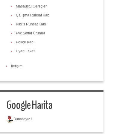
Masaüstü Gereçleri
Çalışma Ruhsat Kabı
Kıbrıs Ruhsat Kabı
Pvc Şeffaf Ürünler
Poliçe Kabı
Uyarı Etiketi
İletişim
Google Harita
Buradayız.!