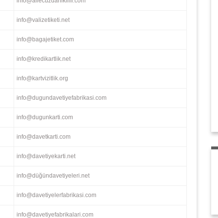
info@ailecuzdanikilifi.com
info@valizetiketi.net
info@bagajetiket.com
info@kredikartlik.net
info@kartvizitlik.org
info@dugundavetiyefabrikasi.com
info@dugunkarti.com
info@davetkarti.com
info@davetiyekarti.net
info@düğündavetiyeleri.net
info@davetiyelerfabrikasi.com
info@davetiyefabrikalari.com