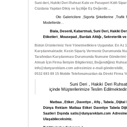
Suni deri, Hakiki Deri Ruhsat Kabı ve Pasaport Kılıfı Sipar
Cüzdana Yapılan Dikiş ve İşçiliğe Eş Değerdir…
Oto Galericilere ,Sigorta Şirketlerine ,Trafik
Modellerde…
Biala, Desenli, Kabartmalı, Suni Deri, Hakiki Deri 
Etiketleri
,
Mousepad
,
Bardak Altlığı , Sekreterlik v
Bütün Ürünlerimiz Yeni Yönetmeliklere Uygundur. En Az 1
Karşılanmaktadır. Kesin Sipariş Vermeniz Durumunda Num
Tarafından Karşılanması Durumunda Numune Gönderimi Gerç
Almak İçin Firma İletişim Bilgilerinizi, Beğendiğiniz Ruh
info@dunyareklam.com adresimize e-mail gönderebilir,
0532 693 89 15 Mobile Telefonumuzdan da Direkt Firma Yetk
Suni Deri , Hakiki Deri Ruhsat Kabı v
içinde Müşterilerimize Teslim Edilmektedir.
Matbaa , Etiket , Davetiye , Afiş , Tabela , Dijital
Dünya Reklam Matbaa Etiket Davetiye Tabela Dijital
Saatleri Dışında satis@dunyareklam.com Adresine e
Ulaşabileceksiniz.