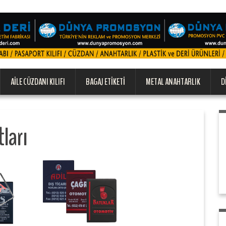
AILE CÜZDANI KILIFI
BAGAJ ETIKETI
METAL ANAHTARLIK
D
tları