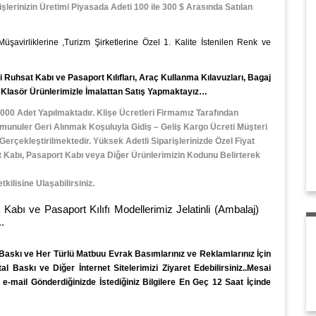
işlerinizin Üretimi Piyasada Adeti 100 ile 300 $ Arasında Satılan
 Müşavirliklerine ,Turizm Şirketlerine Özel 1. Kalite İstenilen Renk ve
Ruhsat Kabı ve Pasaport Kılıfları, Araç Kullanma Kılavuzları, Bagaj
e Klasör
Ürünlerimizle İmalattan Satış Yapmaktayız…
000 Adet Yapılmaktadır. Klişe Ücretleri Firmamız Tarafından
unuler Geri Alınmak Koşuluyla Gidiş – Geliş Kargo Ücreti Müşteri
ekleştirilmektedir. Yüksek Adetli Siparişlerinizde Özel Fiyat
sat Kabı, Pasaport Kabı veya Diğer Ürünlerimizin Kodunu Belirterek
ilisine Ulaşabilirsiniz.
e Pasaport Kılıfı Modellerimiz Jelatinli (Ambalaj)
.
 Baskı
ve Her Türlü
Matbuu Evrak
Basımlarınız ve Reklamlarınız İçin
 Baskı ve Diğer İnternet Sitelerimizi Ziyaret Edebilirsiniz..Mesai
-mail Gönderdiğinizde İstediğiniz Bilgilere En Geç 12 Saat İçinde