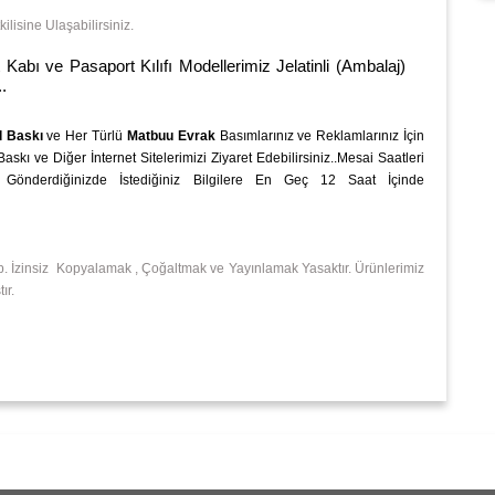
isine Ulaşabilirsiniz.
e Pasaport Kılıfı Modellerimiz Jelatinli (Ambalaj)
.
l Baskı
ve Her Türlü
Matbuu Evrak
Basımlarınız ve Reklamlarınız İçin
kı ve Diğer İnternet Sitelerimizi Ziyaret Edebilirsiniz..Mesai Saatleri
 Gönderdiğinizde İstediğiniz Bilgilere En Geç 12 Saat İçinde
p. İzinsiz Kopyalamak , Çoğaltmak ve Yayınlamak Yasaktır. Ürünlerimiz
ır.