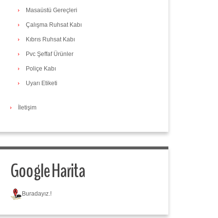
Masaüstü Gereçleri
Çalışma Ruhsat Kabı
Kıbrıs Ruhsat Kabı
Pvc Şeffaf Ürünler
Poliçe Kabı
Uyarı Etiketi
İletişim
Google Harita
Buradayız.!