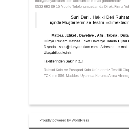
info@dunyareklam.com adresimize e-mail gönderebilir,
0532 693 89 15 Mobile Telefonumuzdan da Direkt Firma Yetkil
Suni Deri , Hakiki Deri Ruhsat Kabı v
içinde Müşterilerimize Teslim Edilmektedir.
Matbaa , Etiket , Davetiye , Afiş , Tabela , Dijita
Dünya Reklam Matbaa Etiket Davetiye Tabela Dijital Bas
Dışında satis@dunyareklam.com Adresine e-mail
Ulaşabileceksiniz.
Taklitlerinden Sakınınız..!
Ruhsat Kabı ve Pasaport Kabı Ürünlerimiz Tescilli Olu
TCK’ nın 556. Maddesi Uyarınca Koruma Altına Alınmışt
Proudly powered by WordPress