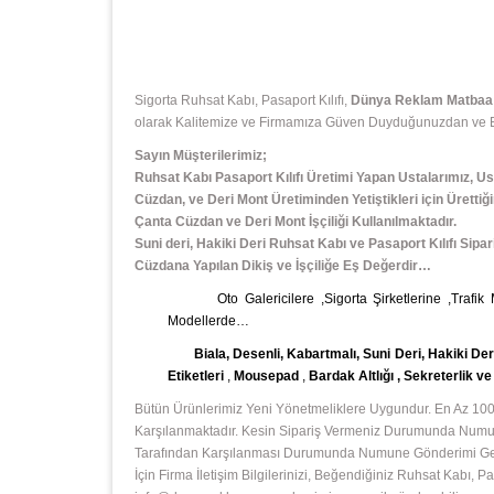
Sigorta Ruhsat Kabı, Pasaport Kılıfı,
Dünya Reklam Matbaa E
olarak Kalitemize ve Firmamıza Güven Duyduğunuzdan ve Bizi
Sayın Müşterilerimiz;
Ruhsat Kabı Pasaport Kılıfı Üretimi Yapan Ustalarımız, Us
Cüzdan, ve Deri Mont Üretiminden Yetiştikleri için Ürettiği
Çanta Cüzdan ve Deri Mont İşçiliği Kullanılmaktadır.
Suni deri, Hakiki Deri Ruhsat Kabı ve Pasaport Kılıfı Sipar
Cüzdana Yapılan Dikiş ve İşçiliğe Eş Değerdir…
Oto Galericilere ,Sigorta Şirketlerine ,Trafik
Modellerde…
Biala, Desenli, Kabartmalı, Suni Deri, Hakiki Deri 
Etiketleri
,
Mousepad
,
Bardak Altlığı , Sekreterlik v
Bütün Ürünlerimiz Yeni Yönetmeliklere Uygundur. En Az 1000
Karşılanmaktadır. Kesin Sipariş Vermeniz Durumunda Numunu
Tarafından Karşılanması Durumunda Numune Gönderimi Gerçek
İçin Firma İletişim Bilgilerinizi, Beğendiğiniz Ruhsat Kabı,