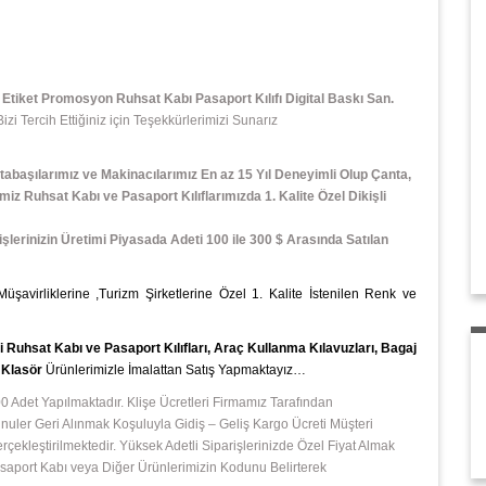
tiket Promosyon Ruhsat Kabı Pasaport Kılıfı Digital Baskı San.
 Tercih Ettiğiniz için Teşekkürlerimizi Sunarız
tabaşılarımız ve Makinacılarımız En az 15 Yıl Deneyimli Olup Çanta,
miz Ruhsat Kabı ve Pasaport Kılıflarımızda 1. Kalite Özel Dikişli
işlerinizin Üretimi Piyasada Adeti 100 ile 300 $ Arasında Satılan
 Müşavirliklerine ,Turizm Şirketlerine Özel 1. Kalite İstenilen Renk ve
Ruhsat Kabı ve Pasaport Kılıfları, Araç Kullanma Kılavuzları, Bagaj
e Klasör
Ürünlerimizle İmalattan Satış Yapmaktayız…
 Adet Yapılmaktadır. Klişe Ücretleri Firmamız Tarafından
ler Geri Alınmak Koşuluyla Gidiş – Geliş Kargo Ücreti Müşteri
leştirilmektedir. Yüksek Adetli Siparişlerinizde Özel Fiyat Almak
 Pasaport Kabı veya Diğer Ürünlerimizin Kodunu Belirterek