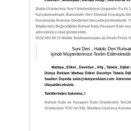
Bütün Ürünlerimiz Yeni Yönetmeliklere Uygundur. En Az 1
Karşılanmaktadır. Numunuler Geri Alınmak Koşuluyla Gidi
Durumunda Numune Gönderimi Gerçekleştirilmektedir. Yüks
Bilgilerinizi, Beğendiğiniz Ruhsat Kabı, Pasaport Kabı 
adresimize e-mail gönderebilir,
0532 693 89 15 Mobile Telefonumuzdan da Direkt Firma Yetk
Suni Deri , Hakiki Deri Ruhsat Kabı v
içinde Müşterilerimize Teslim Edilmektedir.
Matbaa , Etiket , Davetiye , Afiş , Tabela , Dijital
Dünya Reklam Matbaa Etiket Davetiye Tabela Dijital
Saatleri Dışında satis@dunyareklam.com Adresine e
Ulaşabileceksiniz.
Taklitlerinden Sakınınız..!
Ruhsat Kabı ve Pasaport Kabı Ürünlerimiz Tescil
Ürünlerimiz TCK’ nın 556. Maddesi Uyarınca Koruma A