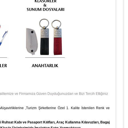
Kalitemize ve Firmamıza Güven Duyduğunuzdan ve Bizi Tercih Ettiğiniz
 Müşavirliklerine ,Turizm Şirketlerine Özel 1. Kalite İstenilen Renk ve
Ruhsat Kabı ve Pasaport Kılıfları, Araç Kullanma Kılavuzları, Bagaj
e Klasör
Ürünlerimizle İmalattan Satış Yapmaktayız…