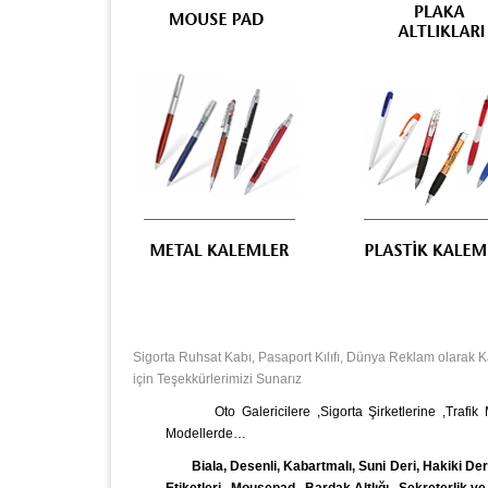
Sigorta Ruhsat Kabı, Pasaport Kılıfı, Dünya Reklam olarak 
için Teşekkürlerimizi Sunarız
Oto Galericilere ,Sigorta Şirketlerine ,Trafik
Modellerde…
Biala, Desenli, Kabartmalı, Suni Deri, Hakiki Deri 
Etiketleri
,
Mousepad
,
Bardak Altlığı , Sekreterlik v