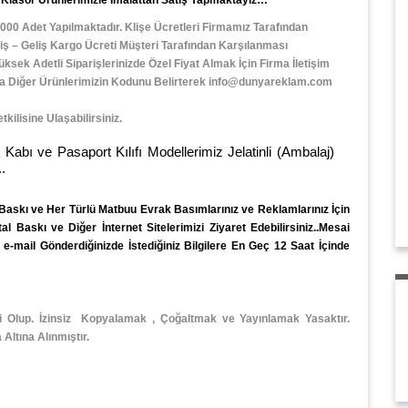
000 Adet Yapılmaktadır. Klişe Ücretleri Firmamız Tarafından
ş – Geliş Kargo Ücreti Müşteri Tarafından Karşılanması
ek Adetli Siparişlerinizde Özel Fiyat Almak İçin Firma İletişim
veya Diğer Ürünlerimizin Kodunu Belirterek info@dunyareklam.com
ilisine Ulaşabilirsiniz.
e Pasaport Kılıfı Modellerimiz Jelatinli (Ambalaj)
.
 Baskı
ve Her Türlü
Matbuu Evrak
Basımlarınız ve Reklamlarınız İçin
 Baskı ve Diğer İnternet Sitelerimizi Ziyaret Edebilirsiniz..Mesai
-mail Gönderdiğinizde İstediğiniz Bilgilere En Geç 12 Saat İçinde
li Olup. İzinsiz Kopyalamak , Çoğaltmak ve Yayınlamak Yasaktır.
ltına Alınmıştır.