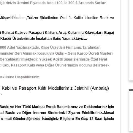
işlerinizin Üretimi Piyasada Adeti 100 ile 300 $ Arasında Satılan
 Müşavirliklerine ,Turizm Şirketlerine Özel 1. Kalite İstenilen Renk ve
Ruhsat Kabı ve Pasaport Kılıfları, Araç Kullanma Kılavuzları, Bagaj
e Klasör
Ürünlerimizle İmalattan Satış Yapmaktayız…
000 Adet Yapılmaktadır. Klişe Ücretleri Firmamız Tarafından
unuler Geri Alınmak Koşuluyla Gidiş – Geliş Kargo Ücreti Müşteri
ekleştirilmektedir. Yüksek Adetli Siparişlerinizde Özel Fiyat
sat Kabı, Pasaport Kabı veya Diğer Ürünlerimizin Kodunu Belirterek
ilisine Ulaşabilirsiniz.
e Pasaport Kılıfı Modellerimiz Jelatinli (Ambalaj)
.
 Baskı
ve Her Türlü
Matbuu Evrak
Basımlarınız ve Reklamlarınız İçin
 Baskı ve Diğer İnternet Sitelerimizi Ziyaret Edebilirsiniz..Mesai
-mail Gönderdiğinizde İstediğiniz Bilgilere En Geç 12 Saat İçinde