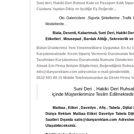
Suni deri, Hakiki Deri Ruhsat Kabı ve Pasaport Kılıfı Sipar
Cüzdana Yapılan Dikiş ve İşçiliğe Eş Değerdir…
Oto Galericilere ,Sigorta Şirketlerine ,Trafik
Modellerde…
Biala, Desenli, Kabartmalı, Suni Deri, Hakiki Deri 
Etiketleri
,
Mousepad
,
Bardak Altlığı , Sekreterlik v
Bütün Ürünlerimiz Yeni Yönetmeliklere Uygundur. En Az 1
Karşılanmaktadır. Kesin Sipariş Vermeniz Durumunda Num
Tarafından Karşılanması Durumunda Numune Gönderimi Gerç
Almak İçin Firma İletişim Bilgilerinizi, Beğendiğiniz Ruh
info@dunyareklam.com adresimize e-mail gönderebilir,
0532 693 89 15 Mobile Telefonumuzdan da Direkt Firma Yetk
Suni Deri , Hakiki Deri Ruhsat Kabı v
içinde Müşterilerimize Teslim Edilmektedir.
Matbaa , Etiket , Davetiye , Afiş , Tabela , Dijital
Dünya Reklam Matbaa Etiket Davetiye Tabela Dijital
Saatleri Dışında satis@dunyareklam.com Adresine e
Ulaşabileceksiniz.