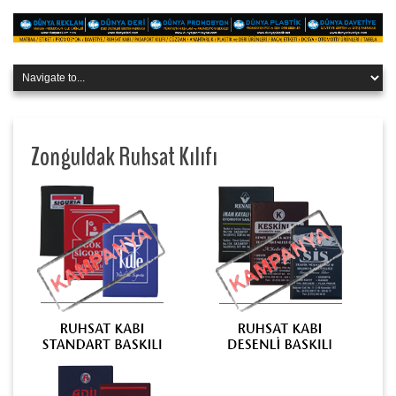
Zonguldak Ruhsat Kılıfı