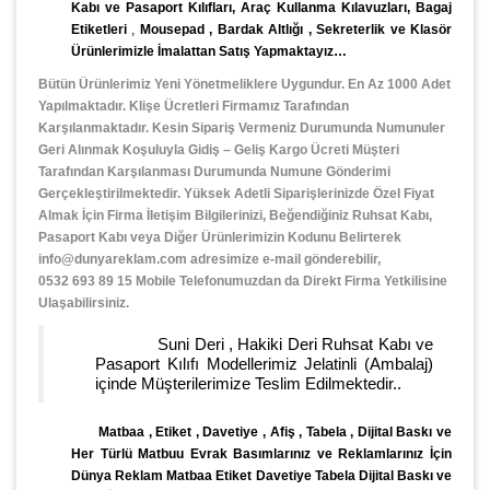
Kabı ve Pasaport Kılıfları, Araç Kullanma Kılavuzları, Bagaj
Etiketleri
,
Mousepad
,
Bardak Altlığı , Sekreterlik ve Klasör
Ürünlerimizle İmalattan Satış Yapmaktayız…
Bütün Ürünlerimiz Yeni Yönetmeliklere Uygundur. En Az 1000 Adet
Yapılmaktadır. Klişe Ücretleri Firmamız Tarafından
Karşılanmaktadır. Kesin Sipariş Vermeniz Durumunda Numunuler
Geri Alınmak Koşuluyla Gidiş – Geliş Kargo Ücreti Müşteri
Tarafından Karşılanması Durumunda Numune Gönderimi
Gerçekleştirilmektedir. Yüksek Adetli Siparişlerinizde Özel Fiyat
Almak İçin Firma İletişim Bilgilerinizi, Beğendiğiniz Ruhsat Kabı,
Pasaport Kabı veya Diğer Ürünlerimizin Kodunu Belirterek
info@dunyareklam.com adresimize e-mail gönderebilir,
0532 693 89 15 Mobile Telefonumuzdan da Direkt Firma Yetkilisine
Ulaşabilirsiniz.
Suni Deri , Hakiki Deri Ruhsat Kabı ve
Pasaport Kılıfı Modellerimiz Jelatinli (Ambalaj)
içinde Müşterilerimize Teslim Edilmektedir..
Matbaa , Etiket , Davetiye , Afiş , Tabela , Dijital Baskı
ve
Her Türlü
Matbuu Evrak
Basımlarınız ve Reklamlarınız İçin
Dünya Reklam Matbaa Etiket Davetiye Tabela Dijital Baskı ve