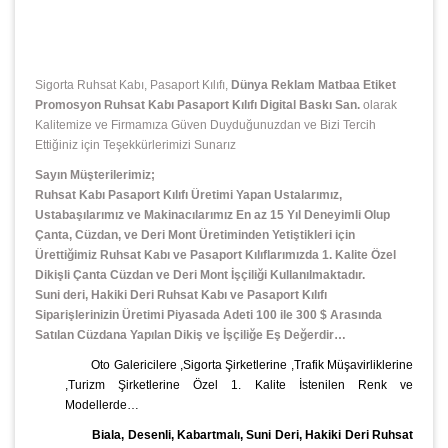
Sigorta Ruhsat Kabı, Pasaport Kılıfı,
Dünya Reklam Matbaa Etiket
Promosyon Ruhsat Kabı Pasaport Kılıfı Digital Baskı San.
olarak
Kalitemize ve Firmamıza Güven Duyduğunuzdan ve Bizi Tercih
Ettiğiniz için Teşekkürlerimizi Sunarız
Sayın Müşterilerimiz;
Ruhsat Kabı Pasaport Kılıfı Üretimi Yapan Ustalarımız,
Ustabaşılarımız ve Makinacılarımız En az 15 Yıl Deneyimli Olup
Çanta, Cüzdan, ve Deri Mont Üretiminden Yetiştikleri için
Ürettiğimiz Ruhsat Kabı ve Pasaport Kılıflarımızda 1. Kalite Özel
Dikişli Çanta Cüzdan ve Deri Mont İşçiliği Kullanılmaktadır.
Suni deri, Hakiki Deri Ruhsat Kabı ve Pasaport Kılıfı
Siparişlerinizin Üretimi Piyasada Adeti 100 ile 300 $ Arasında
Satılan Cüzdana Yapılan Dikiş ve İşçiliğe Eş Değerdir…
Oto Galericilere ,Sigorta Şirketlerine ,Trafik Müşavirliklerine
,Turizm Şirketlerine Özel 1. Kalite İstenilen Renk ve
Modellerde…
Biala, Desenli, Kabartmalı, Suni Deri, Hakiki Deri Ruhsat