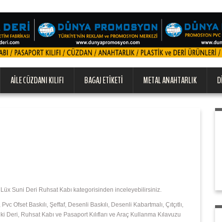
AILE CÜZDANI KILIFI
BAGAJ ETIKETI
METAL ANAHTARLIK
D
 Lüx Suni Deri Ruhsat Kabı kategorisinden inceleyebilirsiniz.
vc Ofset Baskılı, Şeffaf, Desenli Baskılı, Desenli Kabartmalı, Çıtçıtlı,
akiki Deri, Ruhsat Kabı ve Pasaport Kılıfları ve Araç Kullanma Kılavuzu