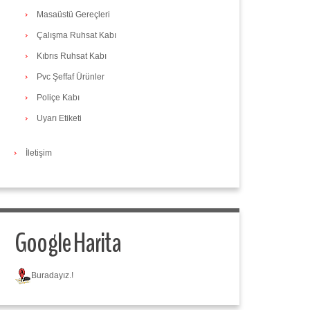
Masaüstü Gereçleri
Çalışma Ruhsat Kabı
Kıbrıs Ruhsat Kabı
Pvc Şeffaf Ürünler
Poliçe Kabı
Uyarı Etiketi
İletişim
Google Harita
Buradayız.!