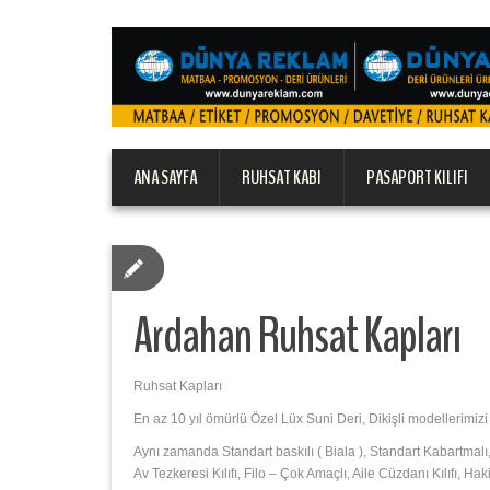
ANA SAYFA
RUHSAT KABI
PASAPORT KILIFI
Ardahan Ruhsat Kapları
Ruhsat Kapları
En az 10 yıl ömürlü Özel Lüx Suni Deri, Dikişli modellerimizi
Aynı zamanda Standart baskılı ( Biala ), Standart Kabartmalı, P
Av Tezkeresi Kılıfı, Filo – Çok Amaçlı, Aile Cüzdanı Kılıfı, H