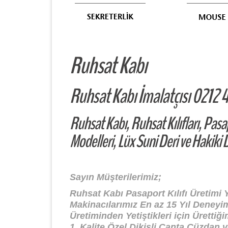
Ruhsat Kabı
Ruhsat Kabı İmalatçısı 0212 
Ruhsat Kabı, Ruhsat Kılıfları, Pasa
Modelleri, Lüx Suni Deri ve Hakiki 
Sayın Müşterilerimiz;
Ruhsat Kabı Pasaport Kılıfı Üretimi 
Makinacılarımız En az 15 Yıl Deneyi
Üretiminden Yetiştikleri için Ürettiğ
1. Kalite Özel Dikişli Çanta Cüzdan v