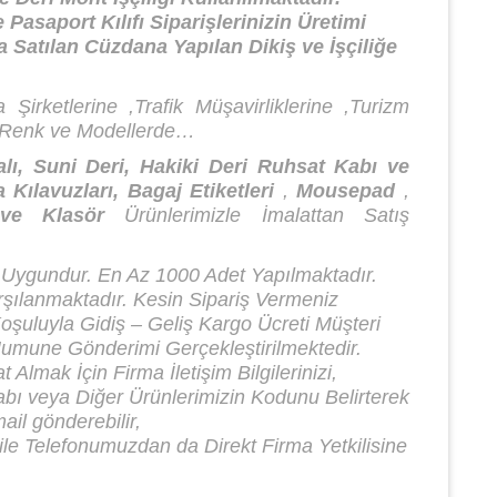
 Pasaport Kılıfı Siparişlerinizin Üretimi
a Satılan Cüzdana Yapılan Dikiş ve İşçiliğe
etlerine ,Trafik Müşavirliklerine ,Turizm
en Renk ve Modellerde…
Suni Deri, Hakiki Deri Ruhsat Kabı ve
 Kılavuzları, Bagaj Etiketleri
,
Mousepad
,
 ve Klasör
Ürünlerimizle İmalattan Satış
 Uygundur. En Az 1000 Adet Yapılmaktadır.
rşılanmaktadır. Kesin Sipariş Vermeniz
uluyla Gidiş – Geliş Kargo Ücreti Müşteri
mune Gönderimi Gerçekleştirilmektedir.
 Almak İçin Firma İletişim Bilgilerinizi,
bı veya Diğer Ürünlerimizin Kodunu Belirterek
il gönderebilir,
e Telefonumuzdan da Direkt Firma Yetkilisine