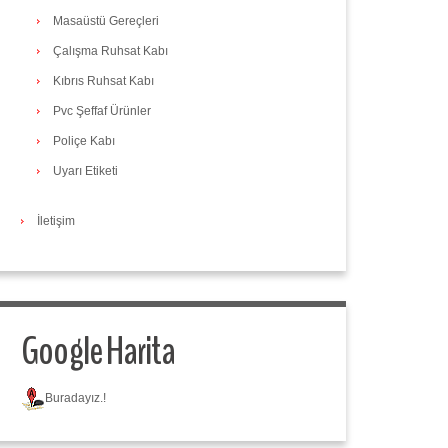
Masaüstü Gereçleri
Çalışma Ruhsat Kabı
Kıbrıs Ruhsat Kabı
Pvc Şeffaf Ürünler
Poliçe Kabı
Uyarı Etiketi
İletişim
Google Harita
Buradayız.!