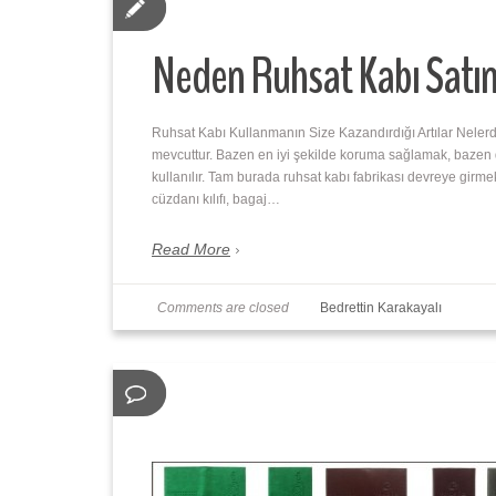
Neden Ruhsat Kabı Satın
Ruhsat Kabı Kullanmanın Size Kazandırdığı Artılar Neler
mevcuttur. Bazen en iyi şekilde koruma sağlamak, bazen de
kullanılır. Tam burada ruhsat kabı fabrikası devreye girmekte
cüzdanı kılıfı, bagaj…
Read More
Comments are closed
Bedrettin Karakayalı