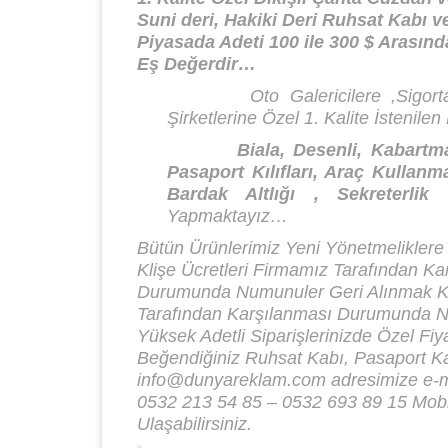
Suni deri, Hakiki Deri Ruhsat Kabı ve
Piyasada Adeti 100 ile 300 $ Arasınd
Eş Değerdir…
Oto Galericilere ,Sigorta Şirk
Şirketlerine Özel 1. Kalite İstenil
Biala, Desenli, Kabartmalı, 
Pasaport Kılıfları, Araç Kullanma
Bardak Altlığı , Sekreterlik
Yapmaktayız…
Bütün Ürünlerimiz Yeni Yönetmeliklere
Klişe Ücretleri Firmamız Tarafından Ka
Durumunda Numunuler Geri Alınmak Koş
Tarafından Karşılanması Durumunda Nu
Yüksek Adetli Siparişlerinizde Özel Fiyat
Beğendiğiniz Ruhsat Kabı, Pasaport Ka
info@dunyareklam.com adresimize e-ma
0532 213 54 85 – 0532 693 89 15 Mobil
Ulaşabilirsiniz.