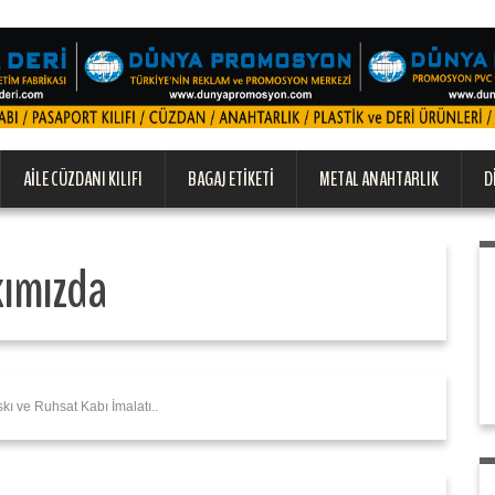
AILE CÜZDANI KILIFI
BAGAJ ETIKETI
METAL ANAHTARLIK
D
ımızda
kı ve Ruhsat Kabı İmalatı..