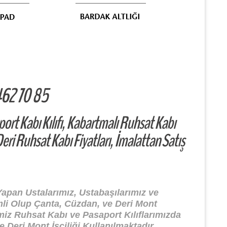
462 70 85
port Kabı Kılıfı, Kabartmalı Ruhsat Kabı
Deri Ruhsat Kabı Fiyatları, İmalattan Satış
Yapan Ustalarımız, Ustabaşılarımız ve
mli Olup Çanta, Cüzdan, ve Deri Mont
imiz Ruhsat Kabı ve Pasaport Kılıflarımızda
e Deri Mont İşçiliği Kullanılmaktadır.