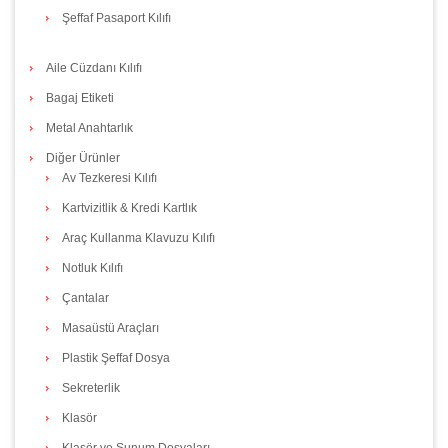
Şeffaf Pasaport Kılıfı
Aile Cüzdanı Kılıfı
Bagaj Etiketi
Metal Anahtarlık
Diğer Ürünler
Av Tezkeresi Kılıfı
Kartvizitlik & Kredi Kartlık
Araç Kullanma Klavuzu Kılıfı
Notluk Kılıfı
Çantalar
Masaüstü Araçları
Plastik Şeffaf Dosya
Sekreterlik
Klasör
Klasör ve Sunum Dosyaları