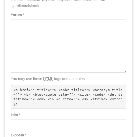
işaretlenmişlerdir
Yorum
*
You may use these
HTML
tags and attributes:
<a href="" title=""> <abbr title=""> <acronym title
=""> <b> <blockquote cite=""> <cite> <code> <del da
tetime=""> <em> <i> <q cite=""> <s> <strike> <stron
g> 
İsim
*
E-posta
*