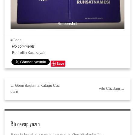
Screenshot
Genel
No comments
Bedrettin Karakayalı
Save
← Gemi Bağlama Kütüğü Cüz
Aile Cüzdanı →
danı
Bir cevap yazın
E-posta hesabınız yayımlanmayacak.
Gerekli alanlar
*
ile