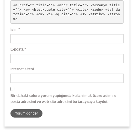
<a href="" title=""> <abbr title=""> <acronym title
=""> <b> <blockquote cite=""> <cite> <code> <del da
tetime=""> <em> <i> <q cite=""> <s> <strike> <stron
g> 
İsim
*
E-posta
*
İnternet sitesi
Bir dahaki sefere yorum yaptığımda kullanılmak üzere adımı, e-
posta adresimi ve web site adresimi bu tarayıcıya kaydet.