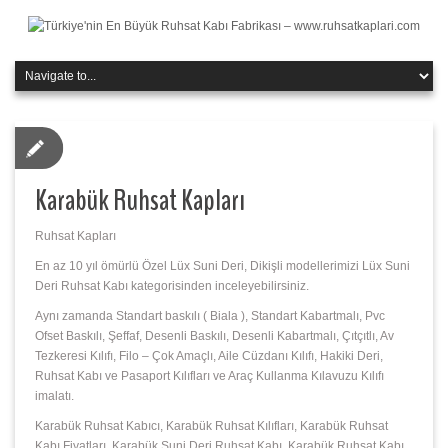
Karabük Ruhsat Kapları
Ruhsat Kapları
En az 10 yıl ömürlü Özel Lüx Suni Deri, Dikişli modellerimizi Lüx Suni
Deri Ruhsat Kabı kategorisinden inceleyebilirsiniz.
Aynı zamanda Standart baskılı ( Biala ), Standart Kabartmalı, Pvc
Ofset Baskılı, Şeffaf, Desenli Baskılı, Desenli Kabartmalı, Çıtçıtlı, Av
Tezkeresi Kılıfı, Filo – Çok Amaçlı, Aile Cüzdanı Kılıfı, Hakiki Deri,
Ruhsat Kabı ve Pasaport Kılıfları ve Araç Kullanma Kılavuzu Kılıfı
imalatı.
Karabük Ruhsat Kabıcı, Karabük Ruhsat Kılıfları, Karabük Ruhsat
Kabı Fiyatları, Karabük Suni Deri Ruhsat Kabı, Karabük Ruhsat Kabı