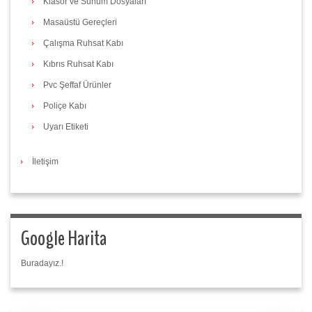
Klasör ve Sunum Dosyaları
Masaüstü Gereçleri
Çalışma Ruhsat Kabı
Kıbrıs Ruhsat Kabı
Pvc Şeffaf Ürünler
Poliçe Kabı
Uyarı Etiketi
İletişim
Google Harita
Buradayız.!