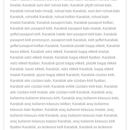
İmalatı, Karabük suni deri ruhsat kabı, Karabük çıtçıtlı ruhsat kabı,
Karabük ruhsat kabı örneği, ruhsat kabı Karabük, suni deri ruhsat kabı
Karabük, ruhsatlık Karabük, ruhsat kılıfları Karabük, ruhsat kabı
imalatı Karabük, Karabük pasaport kabı, Karabük pasaport kılıfları,
Karabük deri pasaport kılıfı, Karabük pasaport kabı imalatı, Karabük
şeffaf pasaport kılıfı, Karabük hakiki deri pasaport kılıfı kabı, Karabük
pasaport kılıfı promosyon, pasaport kılıfı Karabük, kılıfı şeffaf Karabük,
şeffaf pasaport kılıfları Karabük, Karabük plastik bagaj etiketi, Karabük
bavul etiketi, Karabük valiz etiketi, Karabük bagaj etiketi imalatı,
Karabük valiz etiketi imalatı, Karabük bagaj etiketi fiyatları, Karabük
valiz etiketi fiyatları, Karabük güzel bagaj etiketi, plastik bagaj etiketi
Karabük, bavul etiketi, Karabük, valiz etiketi Karabük, bagaj etiketi
imalatı Karabük, güzel bagaj etiketi Karabük, Karabük cüzdan kılıfı,
Karabük aile cüzdanı kabı, Karabük aile cüzdanı kılıfı fiyatları,
Karabük aile cüzdan kılıfı, Karabük evlilik cüzdanı kılıfı kabı, Karabük
aile cüzdanı kılıfı imalatı, aile cüzdanı kılıfı Karabük, Karabük araç
kullanma kullanım kılavuzu kılıfı, Karabük araç kullanım kılavuzu kabı,
Karabük araç kullanım kılavuzu kılıfları, Karabük araç kullanma
kılavuzu kabı fiyatları, Karabük araç kullanım kılavuzu imalatı, araç
kullanım kılavuzu kılıfı Karabük, araç kullanım kılavuzu kabı Karabük,
araç kullanım kılavuzu kapları Karabük, araç kullanım kılavuzu kılıfı
fiyatları Karabük, av tezkeresi kılıfı Karabük, Karabük av tezkeresi