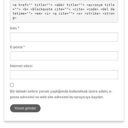
<a href="" title=""> <abbr title=""> <acronym title
=""> <b> <blockquote cite=""> <cite> <code> <del da
tetime=""> <em> <i> <q cite=""> <s> <strike> <stron
g> 
İsim
*
E-posta
*
İnternet sitesi
Bir dahaki sefere yorum yaptığımda kullanılmak üzere adımı, e-
posta adresimi ve web site adresimi bu tarayıcıya kaydet.