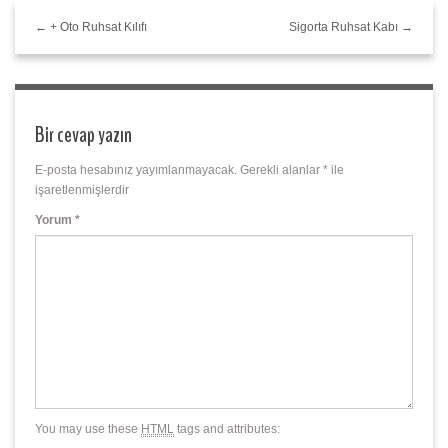
← + Oto Ruhsat Kılıfı
Sigorta Ruhsat Kabı →
Bir cevap yazın
E-posta hesabınız yayımlanmayacak.
Gerekli alanlar
*
ile
işaretlenmişlerdir
Yorum
*
You may use these
HTML
tags and attributes: