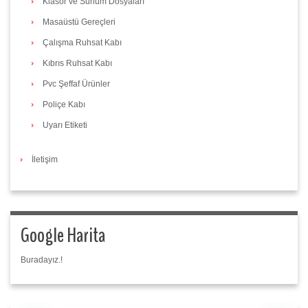
Klasör ve Sunum Dosyaları
Masaüstü Gereçleri
Çalışma Ruhsat Kabı
Kıbrıs Ruhsat Kabı
Pvc Şeffaf Ürünler
Poliçe Kabı
Uyarı Etiketi
İletişim
Google Harita
Buradayız.!