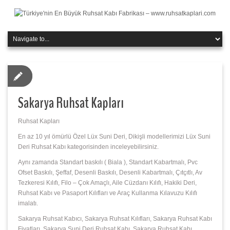
Sakarya Ruhsat Kapları
Ruhsat Kapları
En az 10 yıl ömürlü Özel Lüx Suni Deri, Dikişli modellerimizi Lüx Suni
Deri Ruhsat Kabı kategorisinden inceleyebilirsiniz.
Aynı zamanda Standart baskılı ( Biala ), Standart Kabartmalı, Pvc
Ofset Baskılı, Şeffaf, Desenli Baskılı, Desenli Kabartmalı, Çıtçıtlı, Av
Tezkeresi Kılıfı, Filo – Çok Amaçlı, Aile Cüzdanı Kılıfı, Hakiki Deri,
Ruhsat Kabı ve Pasaport Kılıfları ve Araç Kullanma Kılavuzu Kılıfı
imalatı.
Sakarya Ruhsat Kabıcı, Sakarya Ruhsat Kılıfları, Sakarya Ruhsat Kabı
Fiyatları, Sakarya Suni Deri Ruhsat Kabı, Sakarya Ruhsat Kabı