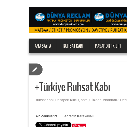
ANA SAYFA
RUHSAT KABI
PASAPORT KILIFI
+Türkiye Ruhsat Kabı
Ruhsat Kabı, Pasaport Kılıfı, Çanta, Cüzdan, Anahtarlık, Deri
No comments
Bedrettin Karakayalı
Save