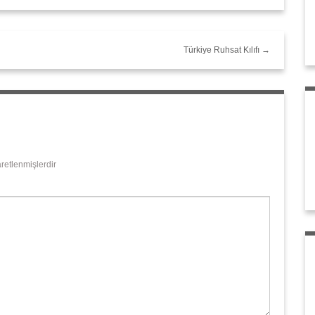
Türkiye Ruhsat Kılıfı →
aretlenmişlerdir