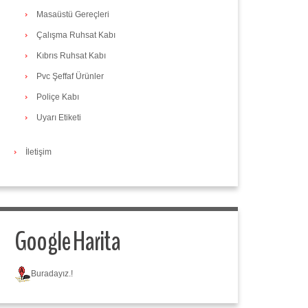
Masaüstü Gereçleri
Çalışma Ruhsat Kabı
Kıbrıs Ruhsat Kabı
Pvc Şeffaf Ürünler
Poliçe Kabı
Uyarı Etiketi
İletişim
Google Harita
Buradayız.!