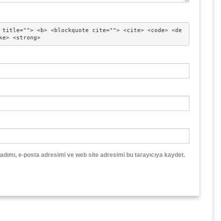
 title=""> <b> <blockquote cite=""> <cite> <code> <de
ke> <strong> 
adımı, e-posta adresimi ve web site adresimi bu tarayıcıya kaydet.